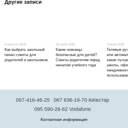
Другие записи
4 августа 2026
30 июля 2026
3 июля 2026
Как выбрать школьный
Какие ножницы
Гелевые руч
пенал:советы для
безопасные для детей?
или автома
родителей и школьников.
Советы родителям перед
какие лучш
началом учебного года
школы, офи
ежедневног
использова
067-416-46-25
067 636-19-70 Київстар
095 590-28-62 Vodafone
Контактная информация