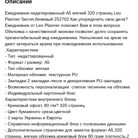
Описание
Ежедневник недатированный А5 мягкий 320 страниц Leo
Planner Secret,бежевый 252702 Как упорядочить свои дела?
Ежедневник от Leo Planner поможет Вам в этом вопросе.
Обкложка с качественной экокожи позволит долго сохранять
презентабельный вид ежедневника. Напыления на зрезе не
дают затираться краям при повседневном использовании
.Характеристики:
- Тип: недаттированный
- Формат / размер: A5
- Тип обложки: мягкая
- Материал обложки: текстурное PU
- Закладки:2 закладки-ляссе и декоративная PU-закладка
- Возможность персонализации: слипое тиснение на обложке
- Индивидуальный картонный бокс
Характеристики внутреннего блока:
- Кремовый офсет, 80 г/м? 320 страниц
- Цвет бумажного среза:цветной
- 2 карты Украины и Европы
- Справочно-информационный блок с полезными данными
- Дополнительные странички для заметок формат А5,320
страниц, мягкая обложка,кремовый блок 80 грам плотность,2