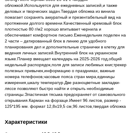
обложкой.Используется для ежедневных записей,и также
деловых и творческих задач.Твердая обложка из винила
помагает сохранять аккуратный и презентабельный вид на
протяжении долгого времени.Качественный кремовый блок
плотностью 80 г/м2 хорошо впитывает чернила и
обеспечивает комфортное письмо.Еженедельник поделен на
2 части – датированный блок в линию для удобного
планирования дел и дополнительные странички в клетку для
ведения личных записей.Внутренний блок на украинском
языке.Планер вмещает календарь на 2025-2026 год,общий
недельный распорядок,поля для записи любимых книг,трекер
полезных привычек,информацию о праздниках, важные
номера телефонов,часовые пояса стран мира,единицы
измерения,шкалу температур.Две разноцветные закладки-
ляссе позволяют быстро найти и открыть необходимые
страницы.Эластичная тясьма предохраняет от самовольного
открывания.Карман на форзаце.Имеет 96 листов, размер -
125*195 мм. формат 12,8х19,5 см,96 листов,твердая обложка
Характеристики