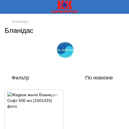
Бланідас
Бланідас
Фильтр
По новизне