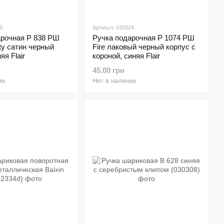
25
Артикул: 030324
арочная P 838 РШ
Ручка подарочная P 1074 РШ
ty сатин черный
Fire лаковый черный корпус с
яя Flair
короной, синяя Flair
45.00 грн
ии
Нет в наличии