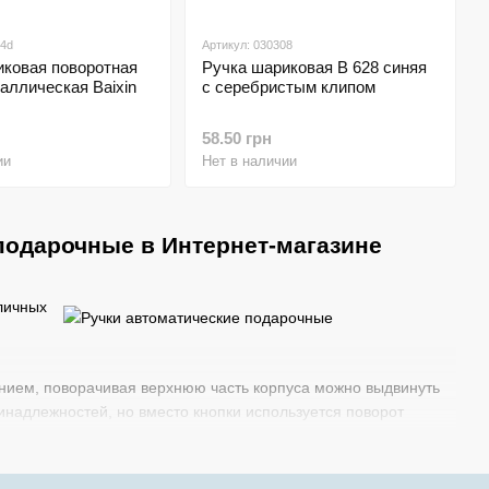
34d
Артикул: 030308
иковая поворотная
Ручка шариковая В 628 синяя
аллическая Baixin
с серебристым клипом
58.50 грн
ии
Нет в наличии
подарочные в Интернет-магазине
личных
ением, поворачивая верхнюю часть корпуса можно выдвинуть
инадлежностей, но вместо кнопки используется поворот
внимание стоит уделить подарочным ручкам. Это
черкивать статус и вкус человека. Они станут просто