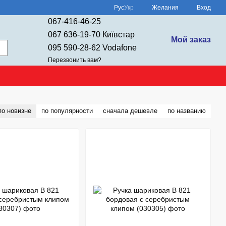
Рус
Укр
Желания
Вход
067-416-46-25
067 636-19-70 Київстар
Мой заказ
095 590-28-62 Vodafone
Перезвонить вам?
по новизне
по популярности
сначала дешевле
по названию