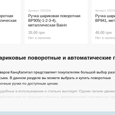
Артикул: 032334s
Артикул: 0323
оротная
Ручка шариковая поворотная
Ручка шар
ллическая
BP905(-1-2-3-4),
BP841, мет
металлическая Baixin
35.00 грн
45.00 грн
Нет в наличии
Нет в налич
ариковые поворотные и автоматические 
оваров КанцКапитал представляет покупателям большой выбор раз
сьма. В данном разделе вы можете выбрать и купить поворотные
рочные ручки по доступным ценам.
удобные в использовании и стильно выглядят. Одним легким движ
Работают они по принципу обычных автоматических письменных пр
тимент товара поможет подобрать необходимую вам ручку. Особое 
предметы, в назначение которых входит не только писать, но и под
уководства или деловому человеку.