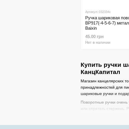
Артикул: 032334c
Ручка шариковая пов
BP917(-4-5-6-7) мета
Baixin
45.00 грн
Нет в наличии
Купить ручки ш
КанцКапитал
Магазин канцелярских т
принадлежностей для пи
шариковые ручки и пода
Поворотные ручки очень 
или спрятать стержень. 
корпуса. Большой ассор
качественные и стильные 
отличным подарком для р