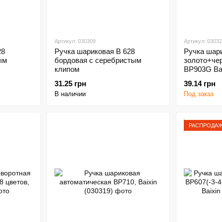
Артикул: 030309
Артикул: 0303
28
Ручка шариковая В 628
Ручка шар
ым
бордовая с серебристым
золото+че
клипом
BP903G Bai
31.25 грн
39.14 грн
В наличии
Под заказ
РАСПРОДА