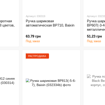
Артикул: 030319
Артикул: 0323
оротная
Ручка шариковая
Ручка шар
8 цветов,
автоматическая ВР710, Вaixin
BP607(-3-4
металличес
63.79 грн
51.23 грн
Под заказ
Под заказ
РАСПРОДАЖА