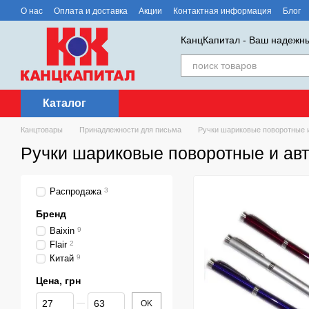
Перейти к основному контенту
О нас
Оплата и доставка
Акции
Контактная информация
Блог
КанцКапитал - Ваш надежны
Каталог
Канцтовары
Принадлежности для письма
Ручки шариковые поворотные 
Ручки шариковые поворотные и ав
Распродажа
3
Бренд
Baixin
9
Flair
2
Китай
9
Цена, грн
От Цена, грн
До Цена, грн
OK