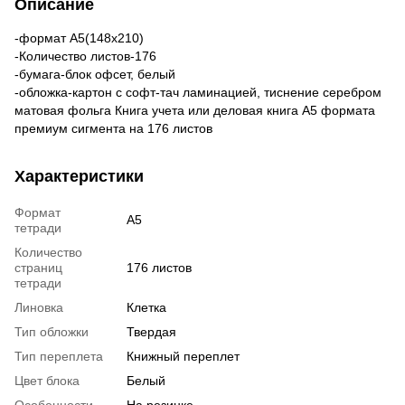
Описание
-формат А5(148х210)
-Количество листов-176
-бумага-блок офсет, белый
-обложка-картон с софт-тач ламинацией, тиснение серебром
матовая фольга Книга учета или деловая книга А5 формата
премиум сигмента на 176 листов
Характеристики
Формат
А5
тетради
Количество
страниц
176 листов
тетради
Линовка
Клетка
Тип обложки
Твердая
Тип переплета
Книжный переплет
Цвет блока
Белый
Особенности
На резинке