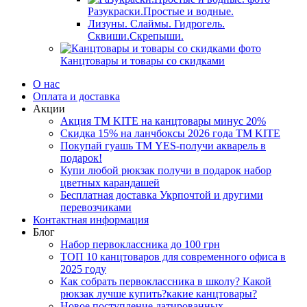
Разукраски.Простые и водные.
Лизуны. Слаймы. Гидрогель.
Сквиши.Скрепыши.
Канцтовары и товары со скидками
О нас
Оплата и доставка
Акции
Акция ТМ KITE на канцтовары минус 20%
Скидка 15% на ланчбоксы 2026 года ТМ KITE
Покупай гуашь ТМ YES-получи акварель в
подарок!
Купи любой рюкзак получи в подарок набор
цветных карандашей
Бесплатная доставка Укрпочтой и другими
перевозчиками
Контактная информация
Блог
Набор первоклассника до 100 грн
ТОП 10 канцтоваров для современного офиса в
2025 году
Как собрать первоклассника в школу? Какой
рюкзак лучше купить?какие канцтовары?
Новое поступление датированных