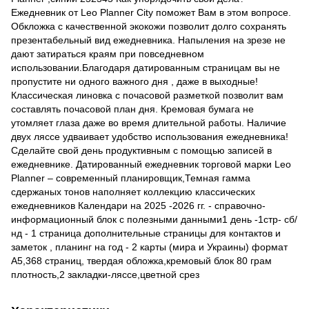
Ежедневник от Leo Planner City поможет Вам в этом вопросе.
Обкложка с качественной экокожи позволит долго сохранять
презентабельный вид ежедневника. Напыления на зрезе не
дают затираться краям при повседневном
использовании.Благодаря датированным страницам вы не
пропустите ни одного важного дня , даже в выходные!
Классическая линовка с почасовой разметкой позволит вам
составлять почасовой план дня. Кремовая бумага не
утомляет глаза даже во время длительной работы. Наличие
двух ляссе удваивает удобство использования ежедневника!
Сделайте свой день продуктивным с помощью записей в
ежедневнике. Датированный ежедневник торговой марки Leo
Planner – современный планировщик,Темная гамма
сдержаных тонов наполняет коллекцию классических
ежедневников Календари на 2025 -2026 гг. - справочно-
информационный блок с полезными данными1 день -1стр- сб/
нд - 1 страница дополнительные страницы для контактов и
заметок , планинг на год - 2 карты (мира и Украины) формат
А5,368 страниц, твердая обложка,кремовый блок 80 грам
плотность,2 закладки-ляссе,цветной срез