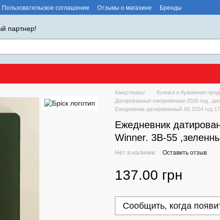
Пользовательское соглашение
Отзывы о магазине
Бренды
й партнер!
Канцтовары
Бумага и бумажная прод
Датированные ежедневники 2026 год , да
Ежедневник датированный А5 2024 год 176
Ежедневник датирован
Winner. 3В-55 ,зеленн
Нет в наличии
Оставить отзыв
137.00 грн
Сообщить, когда появи