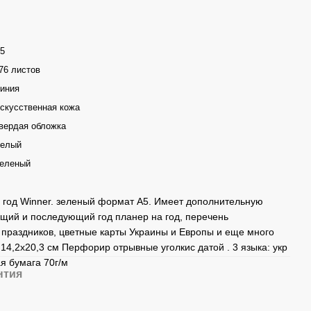
5
76 листов
иния
скусственная кожа
вердая обложка
елый
еленый
 год Winner. зеленый формат А5. Имеет дополнительную
щий и последующий год планер на год, перечень
 праздников, цветные карты Украины и Европы и еще много
4,2х20,3 см Перфорир отрывные уголкис датой . 3 языка: укр
ая бумага 70г/м
нтия