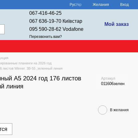
Рус
Укр
Желания
Вход
067-416-46-25
067 636-19-70 Київстар
Мой заказ
095 590-28-62 Vodafone
Перезвонить вам?
укция
тированные планинги на 2026 год
 листов Winner. 3В-55 ,зеленный линия
ный А5 2024 год 176 листов
Артикул
011606зелен
ый линия
В желания
тся