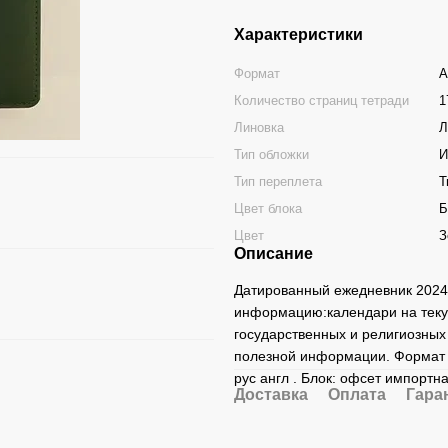
Характеристики
Формат
А
Количество страниц тетради
1
Линовка
Л
Тип обложки
И
Тип переплета
Т
Цвет блока
Б
Цвет
З
Описание
Датированный ежедневник 2024
информацию:календари на теку
государственных и религиозных
полезной информации. Формат 1
рус англ . Блок: офсет импортн
Доставка
Оплата
Гара