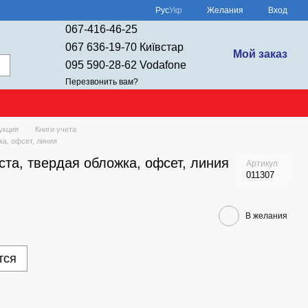
Рус
Укр
Желания
Вход
067-416-46-25
067 636-19-70 Київстар
Мой заказ
095 590-28-62 Vodafone
Перезвонить вам?
укция
Книги учета
ка, офсет, линия
иста, твердая обложка, офсет, линия
Артикул
011307
В желания
тся