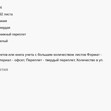
4
92 листа
иния
вердая
нижный переплет
елый
ктов или книга учета с большим количеством листов Формат -
териал - офсет, Переплет - твердый переплет, Количество в уп.
нтия