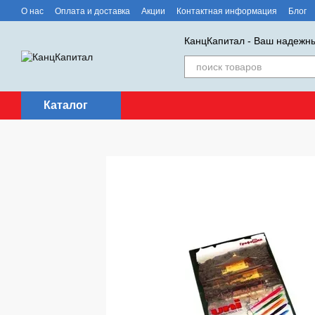
Перейти к основному контенту
О нас
Оплата и доставка
Акции
Контактная информация
Блог
КанцКапитал - Ваш надежны
Каталог