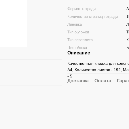
Формат тетради
А
Количество страниц тетради
1
Линовка
Л
Тип обложки
Т
Тип переплета
К
Цвет блока
Б
Описание
Качественная книжка для конспе
А4, Количество листов - 192, Ма
- 5
Доставка
Оплата
Гара