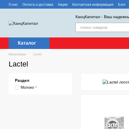
Перейти к основному контенту
О нас
Оплата и доставка
Акции
Контактная информация
Блог
КанцКапитал - Ваш надежны
Каталог
Канцтовары
Lactel
Lactel
Раздел
Молоко
4