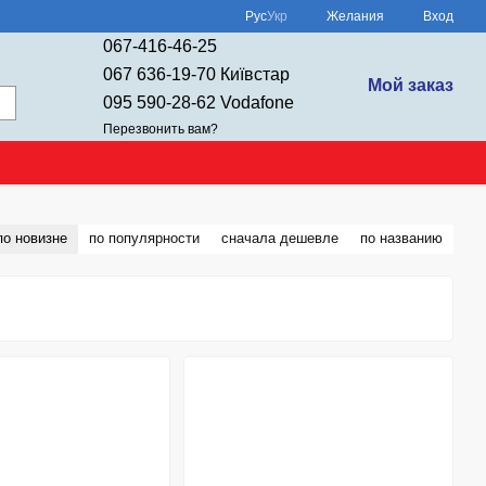
Рус
Укр
Желания
Вход
067-416-46-25
067 636-19-70 Київстар
Мой заказ
095 590-28-62 Vodafone
Перезвонить вам?
по новизне
по популярности
сначала дешевле
по названию