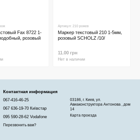
рож
Артикул: 210 рожев
стовый Fax 8722 1-
Маркер текстовый 210 1-5мм,
подобный, розовый
розовый SCHOLZ /10/
11.00 грн
ии
Нет в наличии
Контактная информация
067-416-46-25
03186, г. Киев, ул.
Авиаконструктора Антонова , дом
067 636-19-70 Київстар
14
Карта проезда
095 590-28-62 Vodafone
Перезвонить вам?