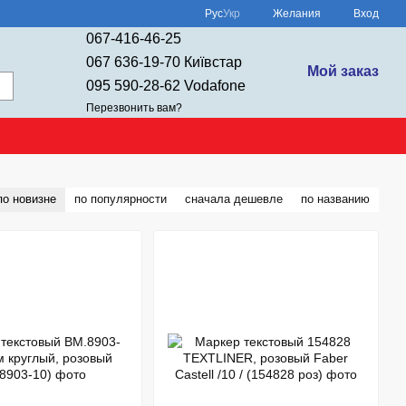
Рус
Укр
Желания
Вход
067-416-46-25
067 636-19-70 Київстар
Мой заказ
095 590-28-62 Vodafone
Перезвонить вам?
по новизне
по популярности
сначала дешевле
по названию