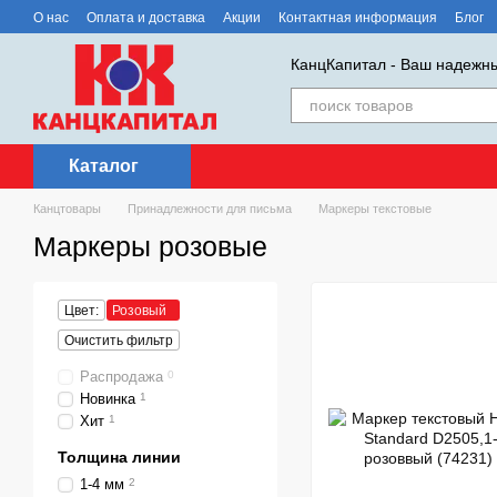
Перейти к основному контенту
О нас
Оплата и доставка
Акции
Контактная информация
Блог
КанцКапитал - Ваш надежны
Каталог
Канцтовары
Принадлежности для письма
Маркеры текстовые
Маркеры розовые
Цвет:
Розовый
Очистить фильтр
Распродажа
0
Новинка
1
Хит
1
Толщина линии
1-4 мм
2