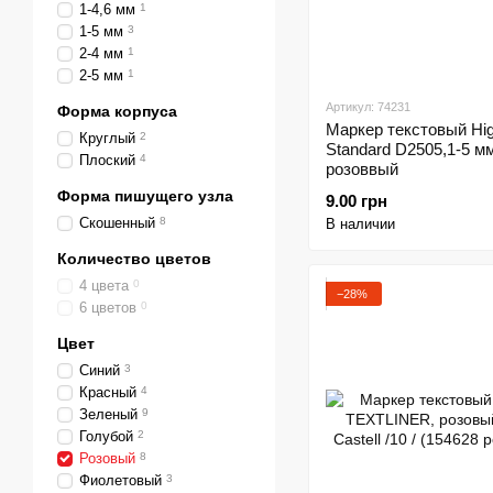
1-4,6 мм
1
1-5 мм
3
2-4 мм
1
2-5 мм
1
Артикул: 74231
Форма корпуса
Маркер текстовый High
Круглый
2
Standard D2505,1-5 м
Плоский
4
розоввый
Форма пишущего узла
9.00 грн
Скошенный
8
В наличии
Количество цветов
4 цвета
0
−28%
6 цветов
0
Цвет
Синий
3
Красный
4
Зеленый
9
Голубой
2
Розовый
8
Фиолетовый
3