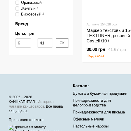
Оранжевый
9
Желтый
7
Бирюзовый
2
Бренд
Артикул: 154628 рож
Маркер текстовый 15
Цена, грн
TEXTLINER, розовый 
От Цена, грн
До Цена, грн
Castell /10 /
OK
30.00 грн
41.67 грн
Под заказ
Каталог
Бумага и бумажная продукция
© 2005—2026
Принадлежности для
КАНЦКАПИТАЛ -
Интернет
делопроизводства
магазин канцтоваров.
Все права
защищены.
Принадлежности для письма
Офисные мелочи
Принимаем к оплате
Настольные наборы