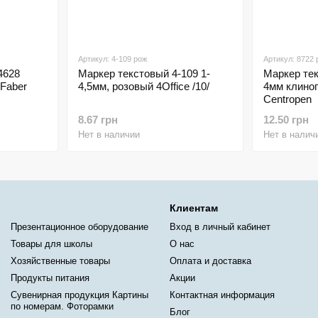
Артикул: 4-109 рож
Артикул: 8722 
4628
Маркер текстовый 4-109 1-
Маркер тек
Faber
4,5мм, розовый 4Office /10/
4мм клино
Centropen
8.67 грн
12.50 грн
Нет в наличии
Нет в налич
Клиентам
Презентационное оборудование
Вход в личный кабинет
Товары для школы
О нас
Хозяйственные товары
Оплата и доставка
Продукты питания
Акции
Сувенирная продукция Картины
Контактная информация
по номерам. Фоторамки
Блог