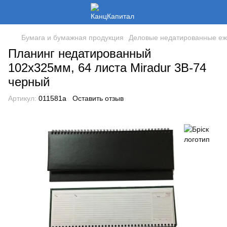
Бумага и бумажная продукция
Деловые недатированные еж
Планинг недатированный
102х325мм, 64 листа Miradur 3В-74
черный
Артикул:
011581a
Оставить отзыв