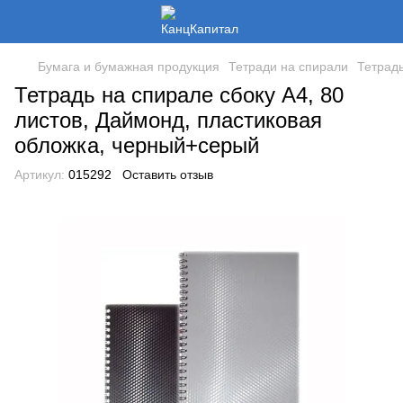
Бумага и бумажная продукция
Тетради на спирали
Тетрадь
Тетрадь на спирале сбоку А4, 80
листов, Даймонд, пластиковая
обложка, черный+серый
Артикул:
015292
Оставить отзыв