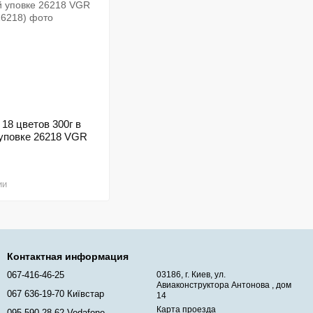
18 цветов 300г в
 уповке 26218 VGR
ии
Контактная информация
067-416-46-25
03186, г. Киев, ул.
Авиаконструктора Антонова , дом
067 636-19-70 Київстар
14
Карта проезда
095 590-28-62 Vodafone