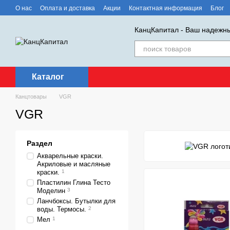
Перейти к основному контенту
О нас
Оплата и доставка
Акции
Контактная информация
Блог
КанцКапитал - Ваш надежны
Каталог
Канцтовары
VGR
VGR
Раздел
Акварельные краски.
Акриловые и масляные
краски.
1
Пластилин Глина Тесто
Моделин
3
Ланчбоксы. Бутылки для
воды. Термосы.
2
Мел
1