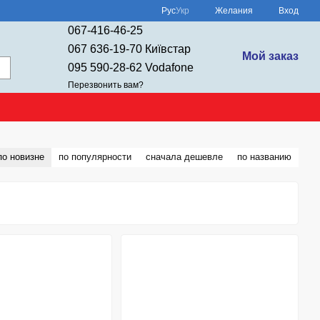
Рус
Укр
Желания
Вход
067-416-46-25
067 636-19-70 Київстар
Мой заказ
095 590-28-62 Vodafone
Перезвонить вам?
по новизне
по популярности
сначала дешевле
по названию