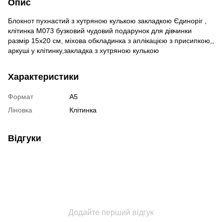
Опис
Блокнот пухнастий з хутряною кулькою закладкою Єдиноріг ,
клітинка М073 бузковий чудовий подарунок для дівчинки
размір 15х20 см, міхова обкладинка з аплікацією з присипкою,,
аркуші у клітинку,закладка з хутряною кулькою
Характеристики
Формат
А5
Ліновка
Клітинка
Відгуки
Додайте перший відгук