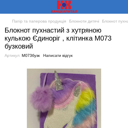
Папір та паперова продукція
Блокноти дитячі
Блокнот пухна
Блокнот пухнастий з хутряною
кулькою Єдиноріг , клітинка М073
бузковий
Артикул:
М073бузк
Написати відгук