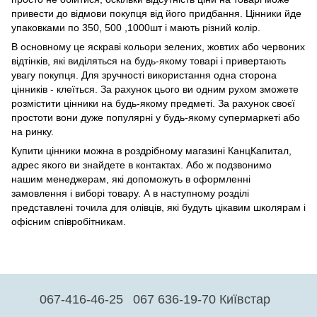
привести до відмови покупця від його придбання. Цінники йде
упаковками по 350, 500 ,1000шт і мають різний колір.
В основному це яскраві кольори зелених, жовтих або червоних
відтінків, які виділяться на будь-якому товарі і привертають
увагу покупця. Для зручності використання одна сторона
цінників - клеїться. За рахунок цього ви одним рухом зможете
розмістити цінники на будь-якому предметі. За рахунок своєї
простоти вони дуже популярні у будь-якому супермаркеті або
на ринку.
Купити цінники можна в роздрібному магазині КанцКапитал,
адрес якого ви знайдете в контактах. Або ж подзвонимо
нашим менеджерам, які допоможуть в оформленні
замовлення і виборі товару. А в наступному розділі
представлені точила для олівців, які будуть цікавим школярам і
офісним співробітникам.
067-416-46-25
067 636-19-70 Київстар