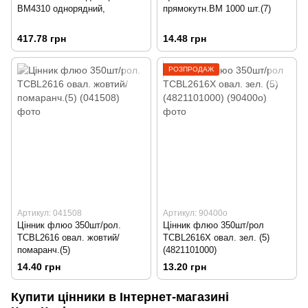
ВМ4310 однорядний,
прямокутн.ВМ 1000 шт.(7)
417.78 грн
14.48 грн
РОЗПРОДАЖ
Артикул: 041508
Артикул: 90400о
Цінник флюо 350шт/рол.
Цінник флюо 350шт/рол
ТСВL2616 овал. жовтий/
ТСВL2616Х овал. зел. (5)
помаранч.(5)
(4821101000)
14.40 грн
13.20 грн
Купити цінники в Інтернет-магазині