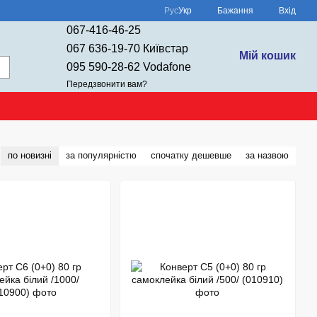
Рус
Укр
Бажання
Вхід
067-416-46-25
067 636-19-70 Київстар
Мій кошик
095 590-28-62 Vodafone
Передзвонити вам?
по новизні
за популярністю
спочатку дешевше
за назвою