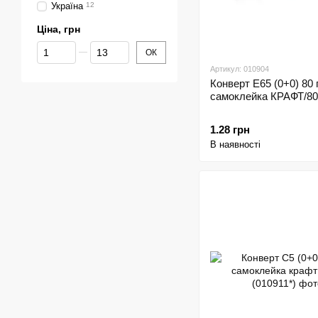
Україна
12
Ціна, грн
Від Ціна, грн
До Ціна, грн
ОК
Артикул: 010904
Конверт Е65 (0+0) 80 
самоклейка КРАФТ/80
1.28 грн
В наявності