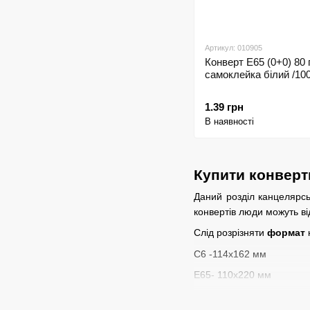
Артикул: 010905
Конверт Е65 (0+0) 80 
самоклейка білий /100
1.39 грн
В наявності
Купити конверти
Даний розділ канцелярсь
конвертів люди можуть ві
Слід розрізняти
формат
С6 -114х162 мм
Е65- 110х220 мм
С5 -162х229 мм