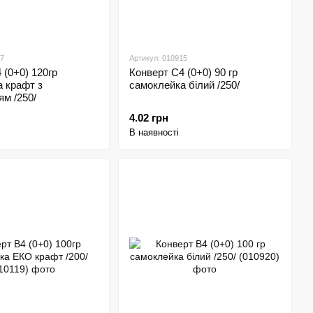
17
Артикул: 010915
 (0+0) 120гр
Конверт С4 (0+0) 90 гр
 крафт з
самоклейка білий /250/
м /250/
4.02 грн
В наявності