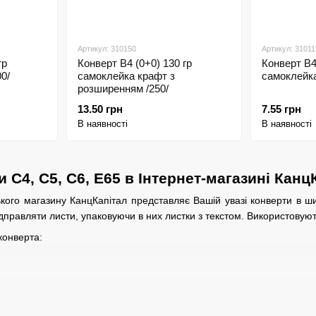
Артикул: 310150
Артикул: 31011
гр
Конверт В4 (0+0) 130 гр
Конверт В4
0/
самоклейка крафт з
самоклейка
розширенням /250/
13.50 грн
7.55 грн
В наявності
В наявності
 С4, С5, С6, Е65 в Інтернет-магазині Канц
кого магазину КанцКапітал представляє Вашій увазі конверти в ш
дправляти листи, упаковуючи в них листки з текстом. Використовуют
конверта: