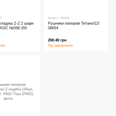
05
Артикул: 360499
кладиш Z-Z 2 шари
Рушники паперові Титано/12/
BASIC №098 /20/
08654
260.40 грн
ння
Під замовлення