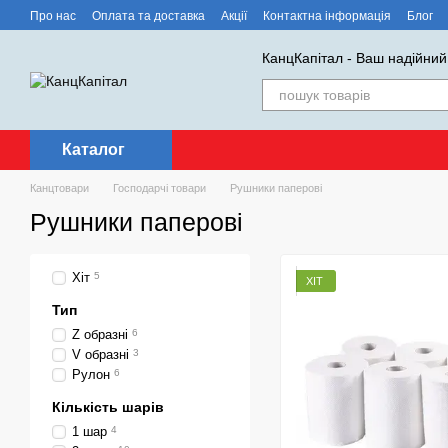
Перейти до основного контенту
Про нас
Оплата та доставка
Акції
Контактна інформація
Блог
КанцКапітал - Ваш надійний
Каталог
Канцтовари
Господарчі товари
Рушники паперові
Рушники паперові
Хіт
5
ХІТ
Тип
Z образні
6
V образні
3
Рулон
6
Кількість шарів
1 шар
4