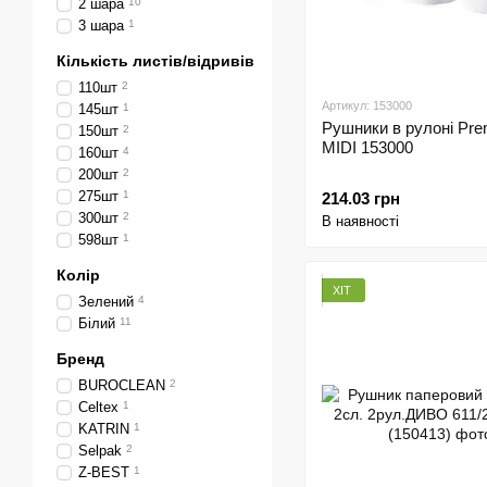
2 шара
10
3 шара
1
Кількість листів/відривів
110шт
2
Артикул: 153000
145шт
1
Рушники в рулоні Pr
150шт
2
MIDI 153000
160шт
4
200шт
2
275шт
1
214.03 грн
300шт
2
В наявності
598шт
1
Колір
ХІТ
Зелений
4
Білий
11
Бренд
BUROCLEAN
2
Celtex
1
KATRIN
1
Selpak
2
Z-BEST
1