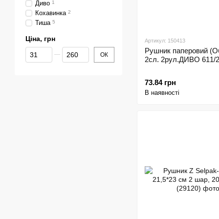
Диво
1
Кохавинка
2
Тиша
5
Ціна, грн
Артикул: 150413
Рушник паперовий (О
Від Ціна, грн
До Ціна, грн
ОК
2сл. 2рул.ДИВО 611/2
73.84 грн
В наявності