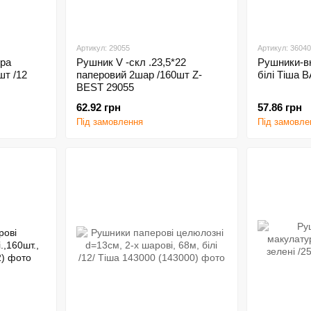
Артикул: 29055
Артикул: 3604
тра
Рушник V -скл .23,5*22
Рушники-в
шт /12
паперовий 2шар /160шт Z-
білі Тіша 
BEST 29055
62.92 грн
57.86 грн
Під замовлення
Під замовле