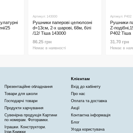
Артикул: 143000
Артикул: P402
улатурні
Рушники паперові целюлозні
Рушники па
ені/25
d=13см, 2-х шарові, 68м, білі
Z-подібні,1
/12/ Тіша 143000
P402 Тіша
86.25 грн
31.70 грн
Немає в наявності
Немає в ная
Клієнтам
Презентаційне обладнання
Вхід до кабінету
Товари для школи
Про нас
Господарчі товари
Оплата та доставка
Продукти харчування
Акції
Сувенірна продукція Картини
Контактна інформація
по номерам. Фоторамки.
Блог
Іграшки. Конструктори.
Угода користувача
Ігри.Книжки