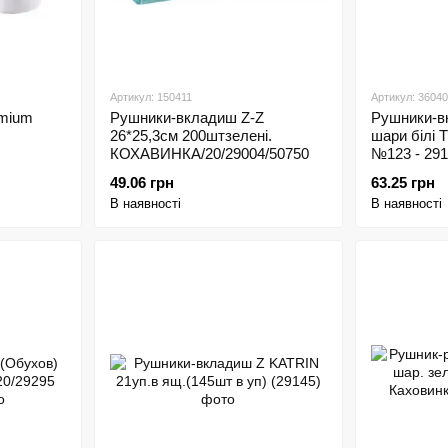
Артикул: 150411
Артикул: 3604
emium
Рушники-вкладиш Z-Z
Рушники-в
26*25,3см 200штзелені.
шари білі
КОХАВИНКА/20/29004/50750
№123 - 291
49.06 грн
63.25 грн
В наявності
В наявності