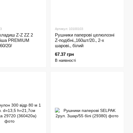
03
Артикул: 10100103
кладиш Z-Z ZZ 2
Рушники паперові целюлозні
 Тіша PREMIUM
Z-подібні.,160шт/20., 2-х
60/20/
шарові., білий
67.37 грн
В наявності