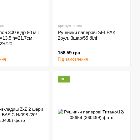
20а
Артикул: 29380
он 300 відр 80 м 1
Рушники паперові SELPAK
d=13,5 h=21,7см
2рул. 3шар/55 білі
 29720
158.59 грн
ння
Під замовлення
ХІТ