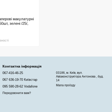
перові макулатурні
50шт, зелені /25/,
вності
Контактна інформація
067-416-46-25
03186, м. Київ, вул.
Авіаконструктора Антонова , буд.
067 636-19-70 Київстар
14
Мапа проїзду
095 590-28-62 Vodafone
Передзвонити вам?