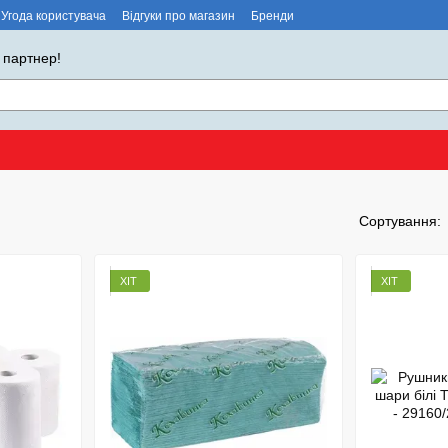
Угода користувача
Відгуки про магазин
Бренди
 партнер!
Сортування:
ХІТ
ХІТ