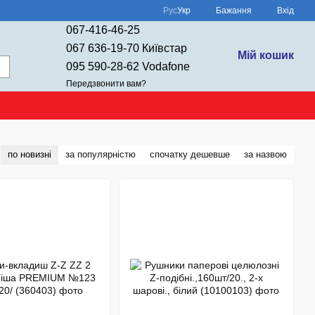
Рус
Укр
Бажання
Вхід
067-416-46-25
067 636-19-70 Київстар
Мій кошик
095 590-28-62 Vodafone
Передзвонити вам?
по новизні
за популярністю
спочатку дешевше
за назвою