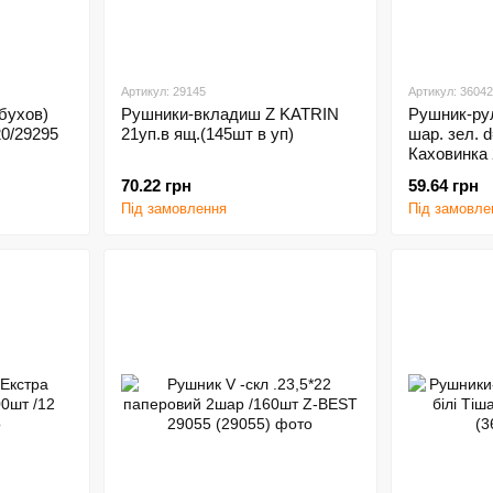
Артикул: 29145
Артикул: 3604
бухов)
Рушники-вкладиш Z KATRIN
Рушник-рул
0/29295
21уп.в ящ.(145шт в уп)
шар. зел. 
Каховинка
70.22 грн
59.64 грн
Під замовлення
Під замовле