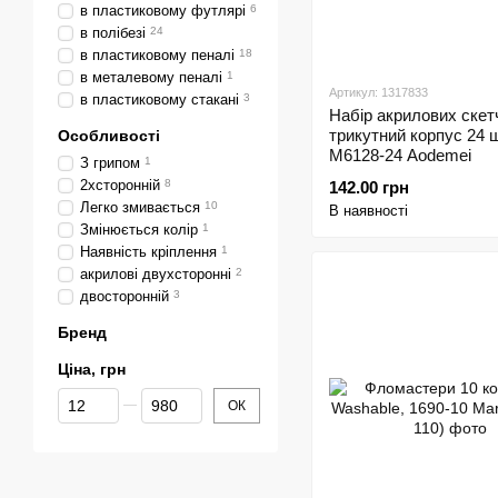
в пластиковому футлярі
6
в полібезі
24
в пластиковому пеналі
18
в металевому пеналі
1
Артикул: 1317833
в пластиковому стакані
3
Набір акрилових скет
трикутний корпус 24 
Особливості
M6128-24 Aodemei
З грипом
1
2хсторонній
8
142.00 грн
Легко змивається
10
В наявності
Змінюється колір
1
Наявність кріплення
1
акрилові двухсторонні
2
двосторонній
3
Бренд
Ціна, грн
Від Ціна, грн
До Ціна, грн
ОК