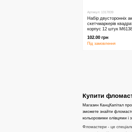
Артикул: 1317839
Набір двусторонніх а
скетчмаркерів квадра
корпус 12 штук M613
Aodemei
102.00 грн
Під замовлення
Купити фломаст
Магазин КанцКапітал проп
зможете знайти фломасте
кольоровими олівцями і 
Фломастери - це спеціаль