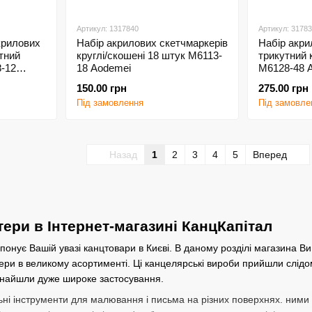
Артикул: 1317840
Артикул: 3178
крилових
Набір акрилових скетчмаркерів
Набір акри
тний
круглі/скошені 18 штук M6113-
трикутний 
8-12
18 Aodemei
M6128-48 
150.00 грн
275.00 грн
Під замовлення
Під замовле
Назад
1
2
3
4
5
Вперед
ери в Інтернет-магазині КанцКапітал
онує Вашій увазі канцтовари в Києві. В даному розділі магазина Ви
ри в великому асортименті. Ці канцелярські вироби прийшли слідо
знайшли дуже широке застосування.
ні інструменти для малювання і письма на різних поверхнях. ними м