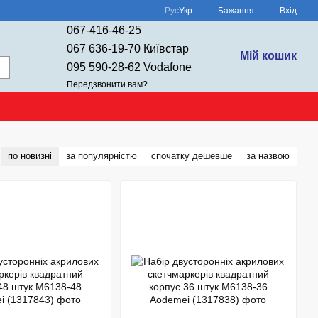
Рус
Укр
Бажання
Вхід
067-416-46-25
067 636-19-70 Київстар
Мій кошик
095 590-28-62 Vodafone
Передзвонити вам?
по новизні
за популярністю
спочатку дешевше
за назвою