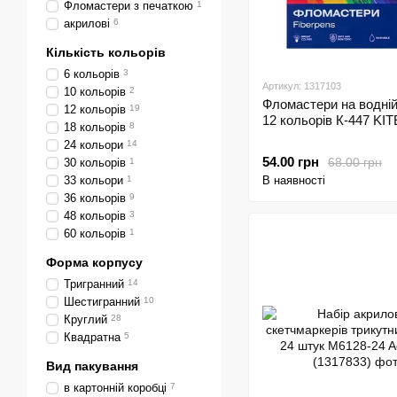
Фломастери з печаткою
1
акрилові
6
Кількість кольорів
6 кольорів
3
Артикул: 1317103
10 кольорів
2
Фломастери на водній
12 кольорів
19
12 кольорів К-447 KIT
18 кольорів
8
24 кольори
14
54.00 грн
68.00 грн
30 кольорів
1
33 кольори
1
В наявності
36 кольорів
9
48 кольорів
3
60 кольорів
1
Форма корпусу
Тригранний
14
Шестигранний
10
Круглий
28
Квадратна
5
Вид пакування
в картонній коробці
7