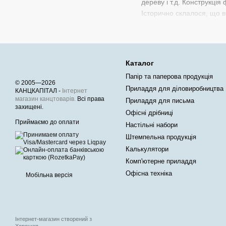
дереву і т.д. Конструкці
Історично склалося, що в
так як вони яскравіше ол
Кольорові фломастери спр
також бюджетна серія Jo
Купити фломастери в Киє
Каталог
самостійно можна приїхат
Папір та паперова продукція
© 2005—2026
Приладдя для діловиробництва
КАНЦКАПІТАЛ -
Інтернет
магазин канцтоварів.
Всі права
Приладдя для письма
захищені.
Офісні дрібниці
Приймаємо до оплати
Настільні набори
Штемпельна продукція
Калькулятори
Комп'ютерне приладдя
Офісна техніка
Мобільна версія
Інтернет-магазин створений з