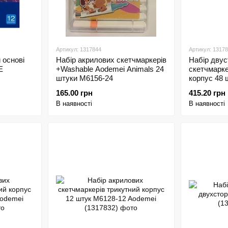
Артикул: 1317844
Артикул: 1317
 основі
Набір акрилових скетчмаркерів
Набір двус
E
+Washable Aodemei Animals 24
скетчмарке
штуки M6156-24
корпус 48 
Aodemei
165.00 грн
415.20 грн
В наявності
В наявності