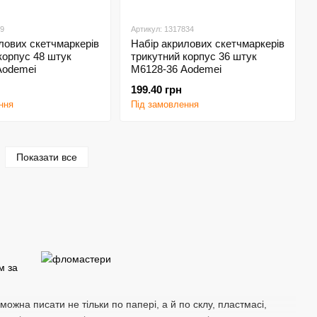
39
Артикул: 1317834
лових скетчмаркерів
Набір акрилових скетчмаркерів
корпус 48 штук
трикутний корпус 36 штук
Aodemei
M6128-36 Aodemei
199.40 грн
ння
Під замовлення
Показати все
м за
ожна писати не тільки по папері, а й по склу, пластмасі,