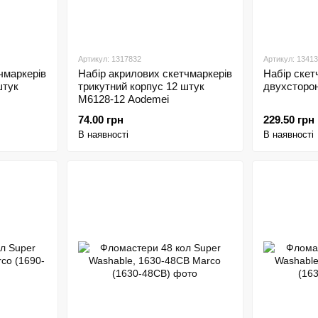
Артикул: 1317832
Артикул: 1341
чмаркерів
Набір акрилових скетчмаркерів
Набір скет
штук
трикутний корпус 12 штук
двухсторон
M6128-12 Aodemei
74.00 грн
229.50 грн
В наявності
В наявності