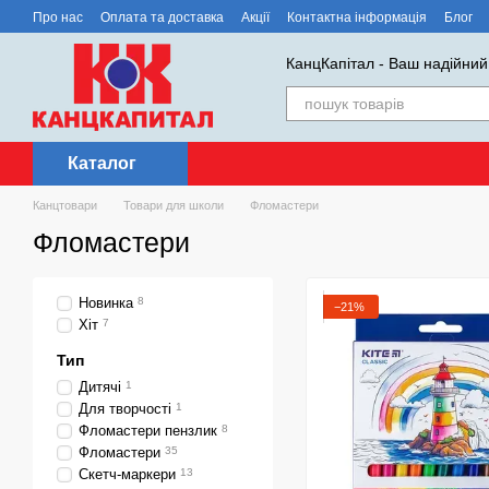
Перейти до основного контенту
Про нас
Оплата та доставка
Акції
Контактна інформація
Блог
КанцКапітал - Ваш надійний
Каталог
Канцтовари
Товари для школи
Фломастери
Фломастери
Новинка
8
−21%
Хіт
7
Тип
Дитячі
1
Для творчості
1
Фломастери пензлик
8
Фломастери
35
Скетч-маркери
13