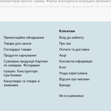
я фломастерів проста і цікава. Фарба знаходиться всередині фломаст
перше продавати їх почали в Японії і тільки через деякий час їх п
івців і так само мають великий спектр кольорів. Є і маркери,що зми
ияють творчому розвитку дитини і розвитку моторики рук у малюків
seffoten. Для самих маленьких фломастери Джамбо це товстий фло
ві в магазині канцелярських товарів КанцКапітал дуже легко. Зат
Клієнтам
и в роздрібний магазин і зробити покупку.
Презентаційне обладнання
Вхід до кабінету
Товари для школи
Про нас
Господарчі товари
Оплата та доставка
Продукти харчування
Акції
Сувенірна продукція Картини
Контактна інформація
по номерам. Фоторамки.
Блог
Іграшки. Конструктори.
Угода користувача
Ігри.Книжки
Відгуки про магазин
Канцтовари та товари зі
знижками
Бренди
Ми в соцмережах