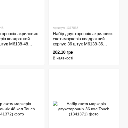
843
Артикул: 1317838
торонніх акрилових
Набір двусторонніх акрилових
рів квадратний
скетчмаркерів квадратний
штук M6138-48
корпус 36 штук M6138-36
Aodemei
282.10 грн
В наявності