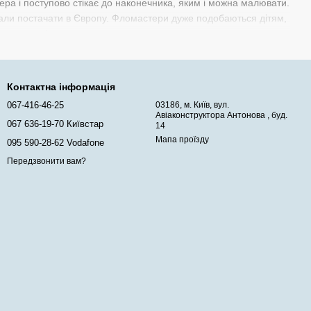
ера і поступово стікає до наконечника, яким і можна малювати.
очали постачати в Європу. Фломастери дуже подобаються дітям,
ваються, які застосовуються для письма на дошках.
. У нас є фломастери відомих брендів Centropen. Koh-i-nor а
мастер для зручності тримання. Є фломастери з печатками.
елефонуйте менеджеру і він оформить Ваше замовлення або
Контактна інформація
067-416-46-25
03186, м. Київ, вул.
Авіаконструктора Антонова , буд.
067 636-19-70 Київстар
14
Мапа проїзду
095 590-28-62 Vodafone
Передзвонити вам?