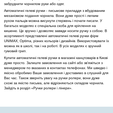
забруднити чорнилом руки або одяг.
Автоматичні гелеві ручки - письмове приладдя з вбудованим
механізмом подання чорнила. Вони дуже прості і легким
рухом пальців можна висунути стержень і почати писати. У
багатьох моделях є спеціальна скоба для кріплення на
кишеню. Це зручно і дозволяє завжди носити ручку з собою. В
асортименті представлені автоматичні гелеві ручки фірм
UNIMAX, Optima, різних кольорів і дизайнів. Використовувати їх
можна як в школі, так і на роботі. В усіх моделях є зручний
гумовий грип.
Купити автоматичні гелеві ручки в магазині канцтоварів в Києві
дуже просто. Залиште замовлення на сайті або зв'яжіться з
менеджером по вказаних в контактах телефонах. Ми швидко і
якісно обробимо Ваше замовлення і доставимо в слушний для
Вас час. Також зверніть увагу на ручки ролери, вони дуже
схожі за якістю письма, але відрізняються складом чорнила.
Зайдіть в розділ «Ручки ролери і лінери».