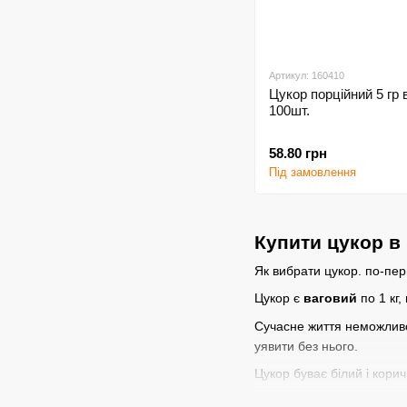
Артикул: 160410
Цукор порційний 5 гр в
100шт.
58.80 грн
Під замовлення
Купити цукор в 
Як вибрати цукор. по-пер
Цукор є
ваговий
по 1 кг,
Сучасне життя неможливо у
уявити без нього.
Цукор буває білий і кори
В офісах зручно використ