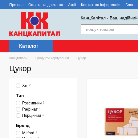
Перейти до основного контенту
Про нас
Оплата та доставка
Акції
Контактна інформація
Блог
КанцКапітал - Ваш надійний
Каталог
Канцтовари
Продукти харчування
Цукор
Цукор
Хіт
2
Тип
Розсипний
1
Рафінат
4
Порційний
1
Бренд
Milford
1