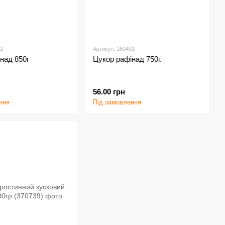
02
Артикул: 160401
над 850г
Цукор рафінад 750г.
56.00 грн
ння
Під замовлення