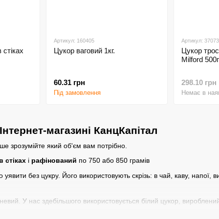
Артикул: 160405
Артикул: 3707
 стіках
Цукор ваговий 1кг.
Цукор трос
Milford 500
60.31 грн
298.10 грн
Під замовлення
Немає в ная
Інтернет-магазині КанцКапітал
ше зрозумійте який об'єм вам потрібно.
в стіках
і
рафінований
по 750 або 850 грамів
явити без цукру. Його використовують скрізь: в чай, каву, напої, ви
чневий. У нас здебільшого використовується білий цукор, вироблений
овувати цукор в стіках.