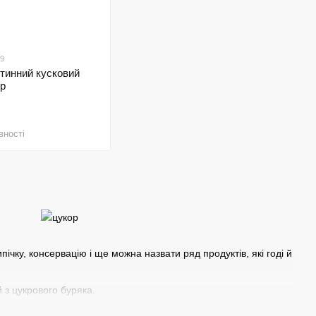
39
тинний кусковий
гр
вності
пічку, консервацію і ще можна назвати ряд продуктів, які годі й
 з цукрового буряка.