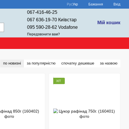
Рус
Укр
Бажання
Вхід
067-416-46-25
067 636-19-70 Київстар
Мій кошик
095 590-28-62 Vodafone
Передзвонити вам?
по новизні
за популярністю
спочатку дешевше
за назвою
ХІТ