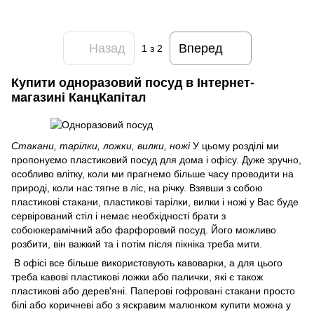
Назад
Вперед
1
з 2
Купити одноразовий посуд в Інтернет-
магазині КанцКапітал
Стакани, тарілки, ложки, вилки, ножі
У цьому розділі ми
пропонуємо пластиковий посуд для дома і офісу. Дуже зручно,
особливо влітку, коли ми прагнемо більше часу проводити на
природі, коли нас тягне в ліс, на річку. Взявши з собою
пластикові стакани, пластикові тарілки, вилки і ножі у Вас буде
сервірований стіл і немає необхідності брати з
собоюкерамічний або фарфоровий посуд. Його можливо
розбити, він важкий та і потім після пікніка треба мити.
В офісі все більше використовують кавоварки, а для цього
треба кавові пластикові ложки або палички, які є також
пластикові або дерев'яні. Паперові гофровані стакани просто
білі або коричневі або з яскравим малюнком купити можна у