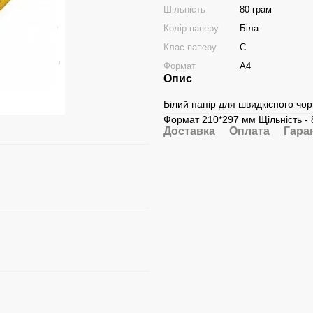
Шільність
80 грам
Колір паперу
Біла
Клас паперу
С
Формат
А4
Опис
Білий папір для швидкісного чор
Формат 210*297 мм Щільність - 8
Доставка
Оплата
Гара