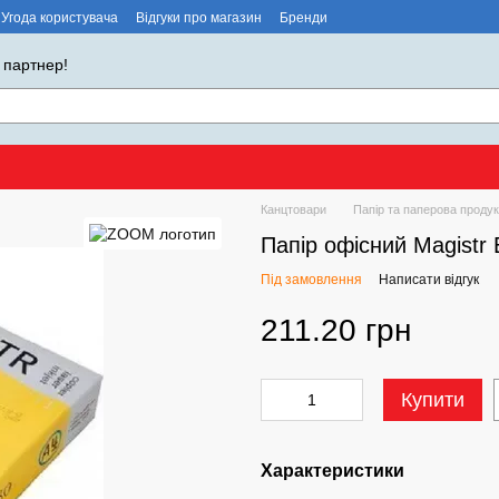
Угода користувача
Відгуки про магазин
Бренди
 партнер!
Канцтовари
Папір та паперова продук
Папір офісний Magistr 
Під замовлення
Написати відгук
211.20 грн
Купити
Характеристики