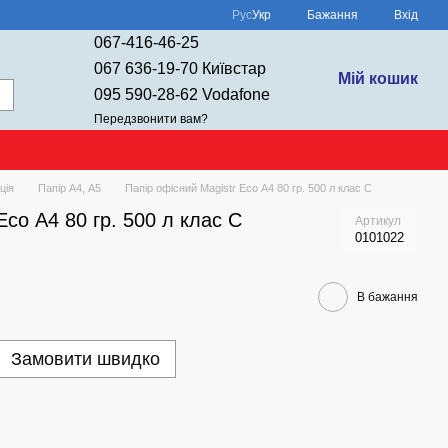
Рус
Укр
Бажання
Вхід
067-416-46-25
067 636-19-70 Київстар
Мій кошик
095 590-28-62 Vodafone
Передзвонити вам?
ція
Папір А4, А5
Папір офісний Magistr Eco А4 80 гр. 500 л клас С
Eco А4 80 гр. 500 л клас С
Артикул
0101022
В бажання
Замовити швидко