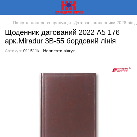
Папір та паперова продукція
Датовані щоденники 2026 рік , 
Щоденник датований 2022 А5 176
арк.Miradur 3В-55 бордовий лінія
Артикул:
011511k
Написати відгук