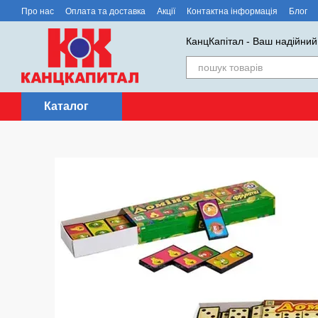
Перейти до основного контенту
Про нас
Оплата та доставка
Акції
Контактна інформація
Блог
КанцКапітал - Ваш надійний
Каталог