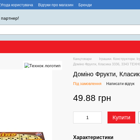
Угода користувача
Відгуки про магазин
Бренди
 партнер!
Канцтовари
Іграшки. Конструктори. Іг
Доміно Фрукти, Класика 3336, 3343 ТЕХН
Доміно Фрукти, Класи
Під замовлення
Написати відгук
49.88 грн
Купити
Характеристики