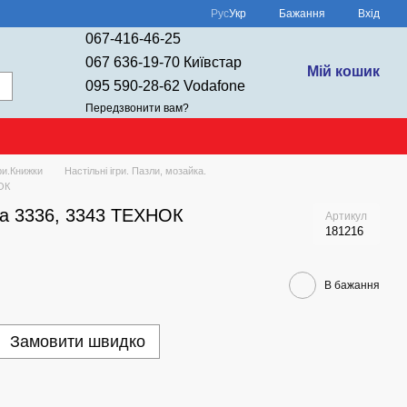
Рус
Укр
Бажання
Вхід
067-416-46-25
067 636-19-70 Київстар
Мій кошик
095 590-28-62 Vodafone
Передзвонити вам?
ри.Книжки
Настільні ігри. Пазли, мозайка.
ОК
ка 3336, 3343 ТЕХНОК
Артикул
181216
В бажання
Замовити швидко