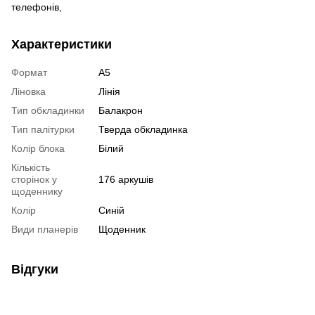
телефонів,
Характеристики
Формат
А5
Ліновка
Лінія
Тип обкладинки
Балакрон
Тип палітурки
Тверда обкладинка
Колір блока
Білий
Кількість
сторінок у
176 аркушів
щоденнику
Колір
Синій
Види планерів
Щоденник
Відгуки