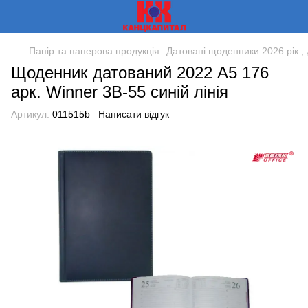
Папір та паперова продукція
Датовані щоденники 2026 рік , 
Щоденник датований 2022 А5 176
арк. Winner 3B-55 синій лінія
Артикул:
011515b
Написати відгук