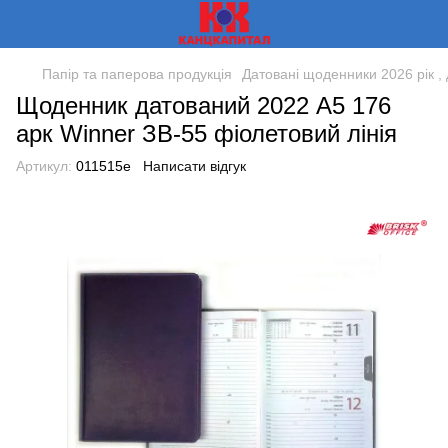
Папір та паперова продукція
Датовані щоденники 2026 рік , 
Щоденник датований 2022 А5 176
арк Winner ЗВ-55 фіолетовий лінія
Артикул:
011515e
Написати відгук