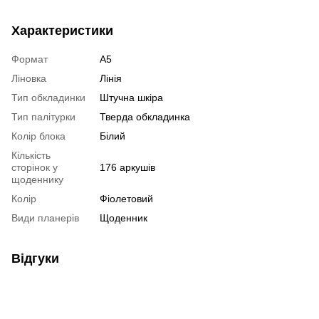
Характеристики
Формат
А5
Ліновка
Лінія
Тип обкладинки
Штучна шкіра
Тип палітурки
Тверда обкладинка
Колір блока
Білий
Кількість
сторінок у
176 аркушів
щоденнику
Колір
Фіолетовий
Види планерів
Щоденник
Відгуки