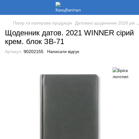
Папір та паперова продукція
Датовані щоденники 2026 рік , 
Щоденник датов. 2021 WINNER сірий
крем. блок ЗВ-71
Артикул:
90202155
Написати відгук