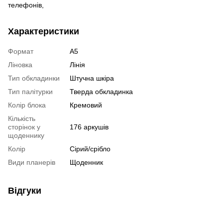
телефонів,
Характеристики
Формат
А5
Ліновка
Лінія
Тип обкладинки
Штучна шкіра
Тип палітурки
Тверда обкладинка
Колір блока
Кремовий
Кількість
сторінок у
176 аркушів
щоденнику
Колір
Сірий/срібло
Види планерів
Щоденник
Відгуки