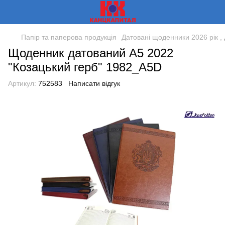
Папір та паперова продукція
Датовані щоденники 2026 рік , 
Щоденник датований А5 2022
"Козацький герб" 1982_А5D
Артикул:
752583
Написати відгук