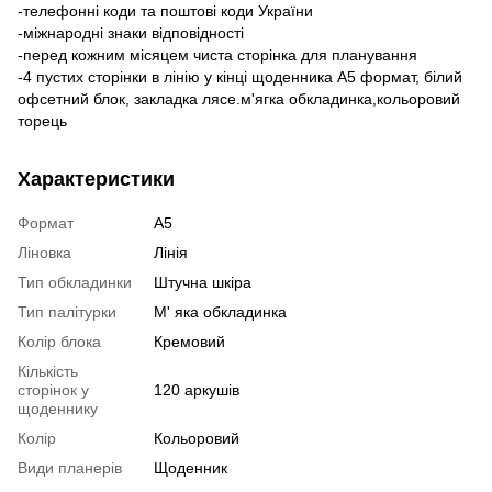
-телефонні коди та поштові коди України
-міжнародні знаки відповідності
-перед кожним місяцем чиста сторінка для планування
-4 пустих сторінки в лінію у кінці щоденника А5 формат, білий
офсетний блок, закладка лясе.м'ягка обкладинка,кольоровий
торець
Характеристики
Формат
А5
Ліновка
Лінія
Тип обкладинки
Штучна шкіра
Тип палітурки
М' яка обкладинка
Колір блока
Кремовий
Кількість
сторінок у
120 аркушів
щоденнику
Колір
Кольоровий
Види планерів
Щоденник