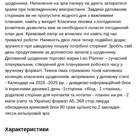
щоденника. Напилення на зрізі паперу не дають затиратися
краям при повсякденному використанні. Завдяки датованим
сторінкам ви не пропустите жодного дня з важливими
планами, навіть у вихідні! Класична ліновка з погодинною
розміткою дозволить вам за необхідності скласти погодинний
план дня. Кремовий папір не втомлює очі навіть під час
тривалої роботи. Наявність двох лясе тепер подвійно додає
зручності при швидкому пошуку потрібної сторінки! Зробіть свій
день продуктивним за допомогою записів у щоденнику.
Датований щоденник торгової марки Leo Planner – сучасний
планувальник, створений для планування робочого часу у
зручному форматі. Темна гама стриманих тонів наповнює
колекцію класичних щоденників, витриманих у діловому стилі.
- Календарі на 2024 -2025 рр. - довідково-інформаційний блок
із корисними даними1 день -1сторінка- сб/нд - 1 сторінка,-
додаткові сторінки для контактів та нотаток - планінг на рік - 2
мапи (світу та України) формат А5,,368 стор,тверда
обкладинка,кремовий блок 80 грам щільністю,2 закладки-
ляссе,кольоровий зріз
Характеристики