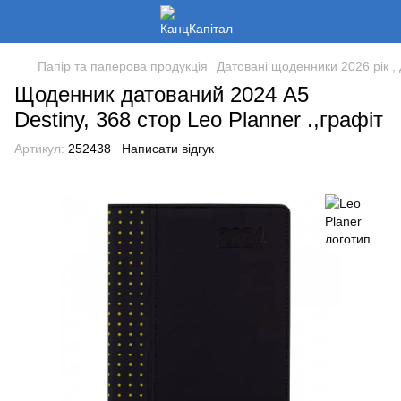
Папір та паперова продукція
Датовані щоденники 2026 рік , 
Щоденник датований 2024 А5
Destiny, 368 стор Leo Planner .,графіт
Артикул:
252438
Написати відгук