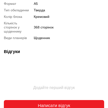
Формат
А5
Тип обкладинки
Тверда
Колір блока
Кремовий
Кількість
сторінок у
368 сторінок
щоденнику
Види планерів
Щоденник
Відгуки
Додайте перший відгук
Написати відгук