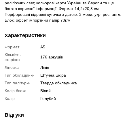
релігіозних свят, кольорові карти України та Європи та ще
багато корисної інформації. Формат 14,2х20,3 см
Перфоровані відривні куточки з датою. 3 мови: укр, рос, англ.
Блок: офсет імпортний папір 70г/м
Характеристики
Формат
А5
Кількість
176 аркушів
сторінок
Ліновка
Лінія
Тип обкладинки
Штучна шкіра
Тип палітурки
Тверда обкладинка
Колір блока
Білий
Колір
Голубий
Відгуки