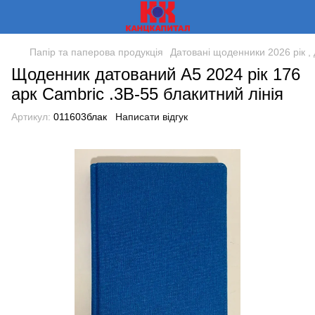
Папір та паперова продукція
Датовані щоденники 2026 рік , 
Щоденник датований А5 2024 рік 176
арк Сambric .3В-55 блакитний лінія
Артикул:
011603блак
Написати відгук