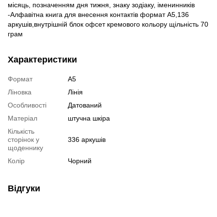
місяць, позначенням дня тижня, знаку зодіаку, іменинників
-Алфавітна книга для внесення контактів формат А5,136
аркушів,внутрішній блок офсет кремового кольору щільність 70
грам
Характеристики
Формат
А5
Ліновка
Лінія
Особливості
Датований
Матеріал
штучна шкіра
Кількість
сторінок у
336 аркушів
щоденнику
Колір
Чорний
Відгуки