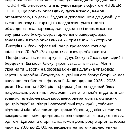
TOUCH ME виготовлена зі штучної шкіри з ефектом RUBBER
TOUCH, що робить обкладинку дуже ніжною, немов
оксамитовою, на дотик. Чудовим доповненням до дизайну є
тиснення року на корінці та поздовжня гумка в колір
обкладинки, яка перешкоджає відкриттю і пошкодженню
внутрішнього блоку. Образ гармонійно завершує зріз,
тонований в колір обкладинки. -Формат А5-136 сторінок
-Внутрішній блок: офсетний папір кремового кольору
щільністю 70 г/м? -Закладка-лясе в колір обкладинки
-Перфоровані куточки аркушів -Друк блоку в 2 кольори: сірий і
бордовий -Дві мови блоку: українська, англійська -Мапи
України та Європи на форзацах -Індивідуальна упаковка:
картонна коробка -Структура внутрішнього блоку: Сторінка для
внесення особистої інформації -Календарі на 2025 - 2028
роки -Планінг на 2026 рік -Інформаційно-довідковий блок:
національні, релігійні, професійні свята та пам'ятні дати, знаки
зодіаку, телефонні коди мобільних операторів та обласних
центрів України, літерні автомобільні коди країн, таблиця
відстаней між обласними центрами України, довідник систем
вимірювання, міжнародні знаки відповідності, знаки догляду за
одягом -Датована сторінка на кожен день року з організатором
часу від 7:00 до 21:00, календарем на поточний/наступний