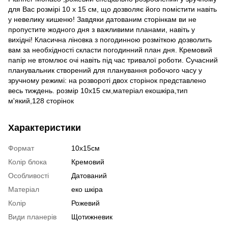
для Вас розмірі 10 х 15 см, що дозволяє його помістити навіть
у невелику кишеню! Завдяки датованим сторінкам ви не
пропустите жодного дня з важливими планами, навіть у
вихідні! Класична ліновка з погодинною розміткою дозволить
вам за необхідності скласти погодинний план дня. Кремовий
папір не втомлює очі навіть під час тривалої роботи. Сучасний
планувальник створений для планування робочого часу у
зручному режимі: на розвороті двох сторінок представлено
весь тиждень. розмір 10х15 см,матеріал екошкіра,тип
м'який,128 сторінок
Характеристики
Формат
10х15см
Колір блока
Кремовий
Особливості
Датований
Матеріал
еко шкіра
Колір
Рожевий
Види планерів
Щотижневик