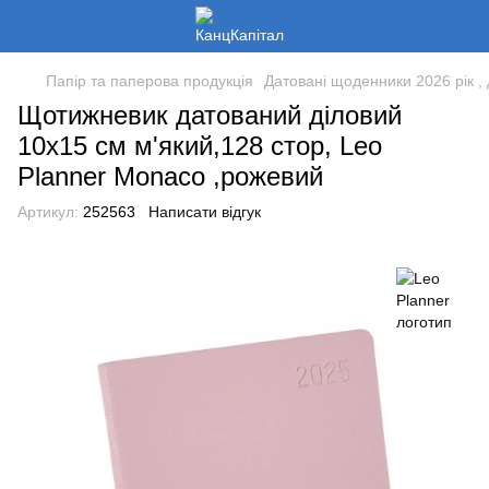
Папір та паперова продукція
Датовані щоденники 2026 рік , 
Щотижневик датований діловий
10х15 см м'який,128 стор, Leo
Planner Monaco ,рожевий
Артикул:
252563
Написати відгук