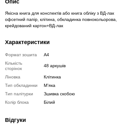
Опис
Якісна книга для конспектів або книга обліку з ВД-лак
офсетний папір, клітина, обкладинка повнокольорова,
крейдований картон+ВД-лак
Характеристики
Формат зошита
А4
Кількість
48 аркушів
сторінок
Ліновка
Клітинка
Тип обкладинки
М'яка
Тип палітурки
Зшивка скобою
Колір блока
Білий
Відгуки