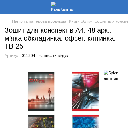
Папір та паперова продукція
Книги обліку
Зошит для конспек
Зошит для конспектів А4, 48 арк.,
м'яка обкладинка, офсет, клiтинка,
ТВ-25
Артикул:
011304
Написати відгук