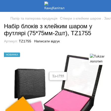
Папір та паперова продукція
Стікери з клейким шаром . Закл
Набір блоків з клейким шаром у
футлярі (75*75мм-2шт), TZ1755
Артикул:
TZ1755
Написати відгук
НОВИНКА