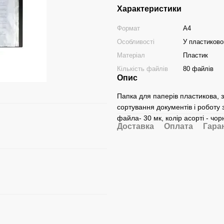
Характеристики
Формат
А4
Особливості
У пластиково
Матеріал
Пластик
Кількість файлів
80 файлів
Опис
Папка для паперів пластикова, 
сортування документів і роботу 
файла- 30 мк, колір асорті - чор
Доставка
Оплата
Гара