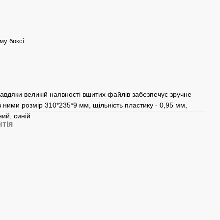
му боксі
завдяки великій наявності вшитих файлів забезпечує зручне
з ними розмір 310*235*9 мм, щільність пластику - 0,95 мм,
ний, синій
нтія