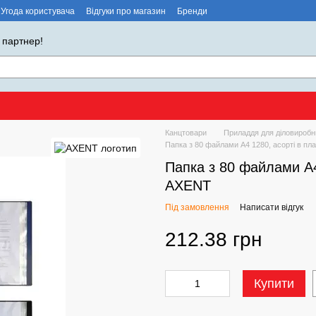
Угода користувача
Відгуки про магазин
Бренди
 партнер!
Канцтовари
Приладдя для діловиробн
Папка з 80 файлами А4 1280, асорті в п
Папка з 80 файлами А4
AXENT
Під замовлення
Написати відгук
212.38 грн
Купити