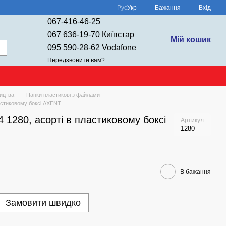
Рус
Укр
Бажання
Вхід
067-416-46-25
067 636-19-70 Київстар
Мій кошик
095 590-28-62 Vodafone
Передзвонити вам?
ицтва
Папки пластикові з файлами
ластиковому боксі AXENT
 1280, асорті в пластиковому боксі
Артикул
1280
В бажання
Замовити швидко