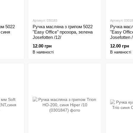
Артикул: 030183
Артикул: 0301
ом 5022
Ручка масляна з грипом 5022
Ручка масл
 синя
"Easy Office" прозора, зелена
"Easy Offic
Josefоtten /12/
Josefоtten /
12.00 грн
12.00 грн
В наявності
В наявності