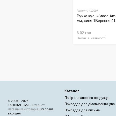
Артикул: 412097
Ручка кульк/масл Ama
мм, синя 1Вересня 41
6.02 грн
Немає в наявності
Каталог
Папір та паперова продукція
© 2005—2026
Приладдя для діловиробництва
КАНЦКАПІТАЛ -
Інтернет
магазин канцтоварів.
Всі права
Приладдя для письма
захищені.