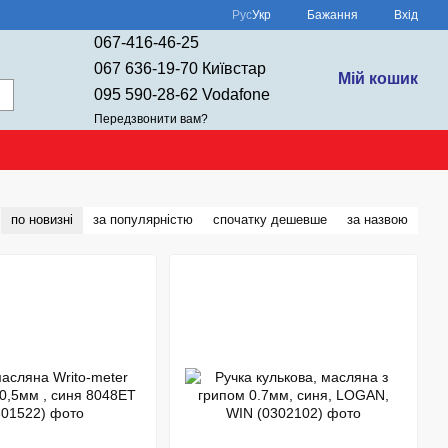
Рус
Укр
Бажання
Вхід
067-416-46-25
067 636-19-70 Київстар
Мій кошик
095 590-28-62 Vodafone
Передзвонити вам?
по новизні
за популярністю
спочатку дешевше
за назвою