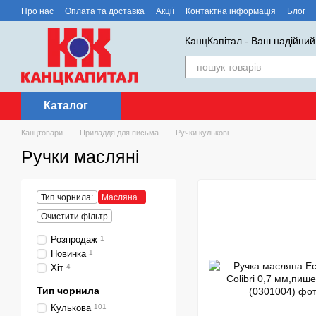
Перейти до основного контенту
Про нас
Оплата та доставка
Акції
Контактна інформація
Блог
КанцКапітал - Ваш надійний
Каталог
Канцтовари
Приладдя для письма
Ручки кулькові
Ручки масляні
Тип чорнила:
Масляна
Очистити фільтр
Розпродаж
1
Новинка
1
Хіт
4
Тип чорнила
Кулькова
101