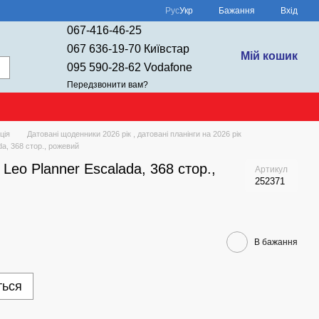
Рус
Укр
Бажання
Вхід
067-416-46-25
067 636-19-70 Київстар
Мій кошик
095 590-28-62 Vodafone
Передзвонити вам?
ція
Датовані щоденники 2026 рік , датовані планінги на 2026 рік
a, 368 стор., рожевий
Leo Planner Escalada, 368 стор.,
Артикул
252371
В бажання
ться