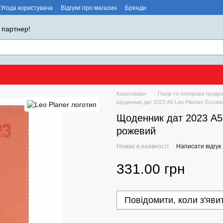
Угода користувача
Відгуки про магазин
Бренди
 партнер!
Канцтовари
Папір та паперова продук
Щоденник дат 2023 А5 Leo Planner Escalad
Щоденник дат 2023 А5 
рожевий
Немає в наявності
Написати відгук
331.00 грн
Повідомити, коли з'яви