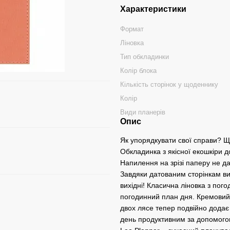
Характеристики
Формат
Ліновка
Тип обкладинки
Колір блока
Кількість сторінок у щоденнику
Колір
Види планерів
Опис
Як упорядкувати свої справи? Щ
Обкладинка з якісної екошкіри 
Напилення на зрізі паперу не д
Завдяки датованим сторінкам ви
вихідні! Класична ліновка з пог
погодинний план дня. Кремовий п
двох лясе тепер подвійно додає 
день продуктивним за допомого