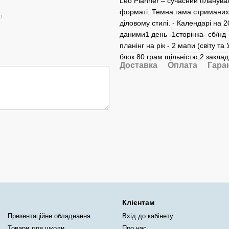
Leo Planner – сучасний планува
форматі. Темна гама стриманих
ю
діловому стилі. - Календарі на 
даними1 день -1сторінка- сб/нд -
планінг на рік - 2 мапи (світу 
блок 80 грам щільністю,2 заклад
Доставка
Оплата
Гара
Клієнтам
Презентаційне обладнання
Вхід до кабінету
Товари для школи
Про нас