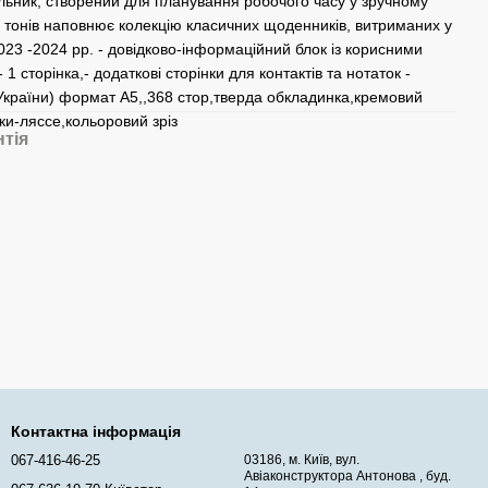
льник, створений для планування робочого часу у зручному
 тонів наповнює колекцію класичних щоденників, витриманих у
2023 -2024 рр. - довідково-інформаційний блок із корисними
 1 сторінка,- додаткові сторінки для контактів та нотаток -
та України) формат А5,,368 стор,тверда обкладинка,кремовий
ки-ляссе,кольоровий зріз
нтія
Контактна інформація
067-416-46-25
03186, м. Київ, вул.
Авіаконструктора Антонова , буд.