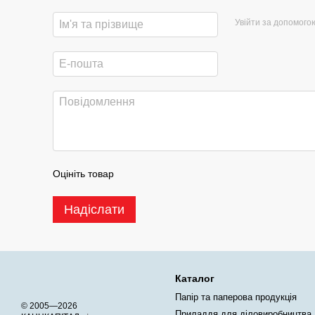
Увійти за допомого
Оцініть товар
Надіслати
Каталог
Папір та паперова продукція
© 2005—2026
Приладдя для діловиробництва