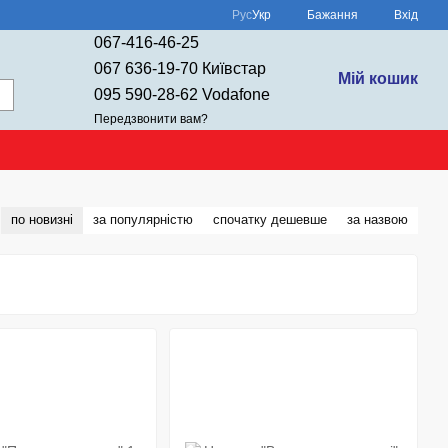
Рус
Укр
Бажання
Вхід
067-416-46-25
067 636-19-70 Київстар
Мій кошик
095 590-28-62 Vodafone
Передзвонити вам?
по новизні
за популярністю
спочатку дешевше
за назвою