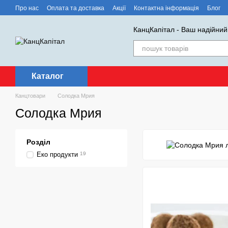
Перейти до основного контенту
Про нас
Оплата та доставка
Акції
Контактна інформація
Блог
КанцКапітал - Ваш надійний
Каталог
Канцтовари
Солодка Мрия
Солодка Мрия
Розділ
Еко продукти
19