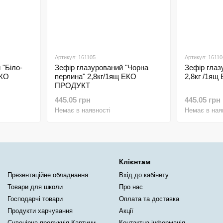
Артикул: 161105
Артикул: 16110
 "Біло-
Зефір глазурований "Чорна
Зефір глаз
ЕКО
перлина" 2,8кг/1ящ ЕКО
2,8кг /1я
ПРОДУКТ
445.05 грн
445.05 грн
Немає в наявності
Немає в ная
Клієнтам
Презентаційне обладнання
Вхід до кабінету
Товари для школи
Про нас
Господарчі товари
Оплата та доставка
Продукти харчування
Акції
Сувенірна продукція Картини
Контактна інформація