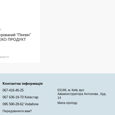
4
урований "Пінгвін"
щ ЕКО ПРОДУКТ
вності
Контактна інформація
067-416-46-25
03186, м. Київ, вул.
Авіаконструктора Антонова , буд.
067 636-19-70 Київстар
14
Мапа проїзду
095 590-28-62 Vodafone
Передзвонити вам?