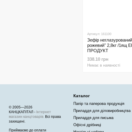
Артикул: 161100
Зефір неглазурований
рожевий" 2,8кг /1ящ 
ПРОДУКТ
338.10 грн
Немає в наявності
Каталог
Папір та паперова продукція
© 2005—2026
Приладдя для діловиробництва
КАНЦКАПІТАЛ -
Інтернет
магазин канцтоварів.
Всі права
Приладдя для письма
захищені.
Офісні дрібниці
Приймаємо до оплати
Настільні набори