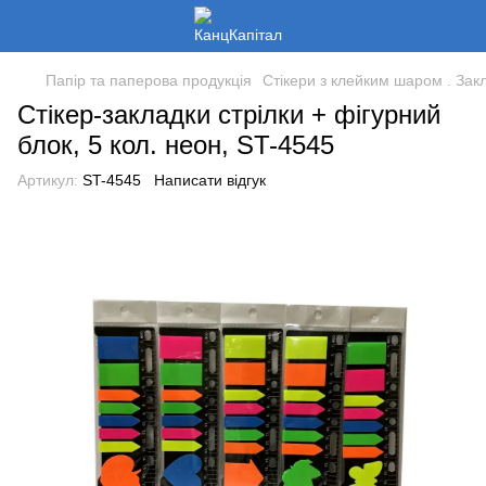
Папір та паперова продукція
Стікери з клейким шаром . Закл
Стікер-закладки стрілки + фігурний
блок, 5 кол. неон, ST-4545
Артикул:
ST-4545
Написати відгук