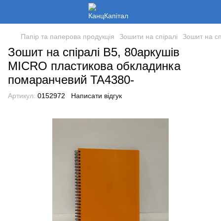
Папір та паперова продукція
Зошити на спіралі
Зошит на с
Зошит на спіралі В5, 80аркушів
MICRO пластикова обкладинка
помаранчевий TA4380-
Артикул:
0152972
Написати відгук