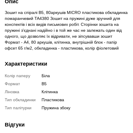
Опис
Зошит на спіралі В5, 80аркушів MICRO пластикова обкладинка
помаранчевий TA4380 Зошит на пружині дуже зручний для
конспектів і всіх видів письмових робіт. Сторінки зошита на
пружині з'єднані надійно і в той же час не залежать один від
одного, що дозволяє їх відривати, не зіпсувавши зошит
Формат - А4, 80 аркушів, клітинка, внутрішній блок - папір
офсет 65 г/м2, обкладинка - пластикова, колір фіолетовий
Характеристики
Колір паперу
Біла
Формат
В5
Ліновка
Клітинка
Тип обкладинки
Пластикова
Тип палітурки
Пружина збоку
Відгуки