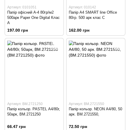
Артикул: 0101051
Артикул: 010142
Папір офісний А-4 80гр/м2
Папір А4 SMART line Office
500арк Paper One Digital Клас
80гр. 500 арк клас С
А
197.00 грн
162.00 грн
Артикул: BM.2721250
Артикул: ВМ.2721550
Папір кольор. PASTEL А4/80г,
Папір кольор. NEON А4/80, 50
50арк, BM.2721250
арк. ВМ.2721550,
66.47 грн
72.50 грн