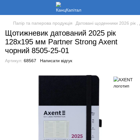
Папір та паперова продукція
Датовані щоденники 2026 рік , 
Щотижневик датований 2025 рік
128х195 мм Partner Strong Axent
чорний 8505-25-01
Артикул:
68567
Написати відгук