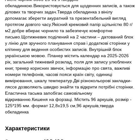
обкладинкою.Використовується для щоденних записів, а також
ділових та творчих задач.Тверда обкладинка з вінілу
допомагає зберегти акуратний та презентабельний вигляд
протягом довгого часу.Якісний кремовий папір щільністю 80 г/
м2 добре вбирає чорнило та забезпечує комфортне
письмо.Щотижневик поділений на 2 частини – датований блок
у лінію для зручного планування справ і додаткові сторінки у
клітинку для ведення особистих записів. Внутрішній блок
українською мовою. Планер містить календар на 2025-2026
рік, загальний тижневий розклад, поля для запису улюблених
книг, трекер корисних звичок, інформацію про свята, важливі
номери телефонів, часові пояси країн світу, одиниці
вимірювання, шкалу температур.Дві різнокольорові закладки-
ляссе дозволяють швидко знайти та відкрити потрібні сторінки.
Еластична тасьма запобігає самовільному
відкриванню.Кишеня на форзаці. Містить 96 аркушів, розмір -
125*195 мм. формат 12,8х19,5 см,96 аркушів,тверда
обкладинка
Характеристики