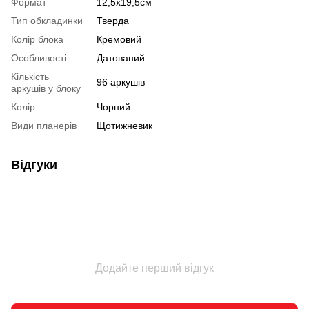
Формат
12,5х19,5см
Тип обкладинки
Тверда
Колір блока
Кремовий
Особливості
Датований
Кількість
96 аркушів
аркушів у блоку
Колір
Чорний
Види планерів
Щотижневик
Відгуки
Додайте перший відгук