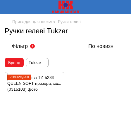
Приладдя для письма
Ручки гелеві
Ручки гелеві Tukzar
Фільтр
По новизні
1
Бренд
Tukzar
РОЗПРОДАЖ